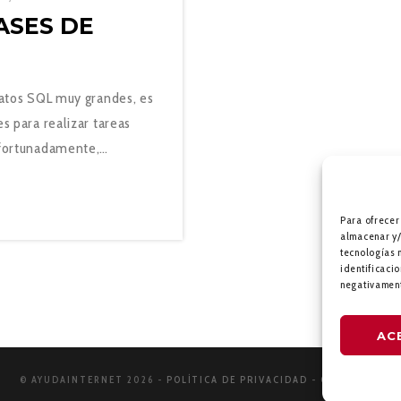
ASES DE
datos SQL muy grandes, es
s para realizar tareas
Afortunadamente,…
Para ofrecer
almacenar y/
tecnologías 
identificacio
negativament
AC
© AYUDA
INTERNET
2026 -
POLÍTICA DE PRIVACIDAD
-
CONTACTO