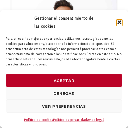
Gestionar el consentimiento de
las cookies
Para ofrecer las mejores experiencias, utilizamos tecnologías como las
cookies para almacenar y/o acceder a la información del dispositivo. El
consentimiento de estas tecnologías nos permitirá procesar datos como el
comportamiento de navegación o las identificaciones únicas en este sitio. No
consentir o retirar el consentimiento, puede afectar negativamente a ciertas
características y funciones.
POR:
NACHO
13 DE JULIO DE 2023
ACEPTAR
DIFICULTAD:
MEDIA
SOLUCIÓN A
DENEGAR
WORDPRESS
VER PREFERENCIAS
ACTUALIZACIÓN
FALLIDA: NO HA SIDO
Política de cookies
Política de privacidad
Aviso legal