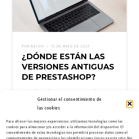
POR:
NACHO
13 DE MAYO DE 2023
¿DÓNDE ESTÁN LAS
VERSIONES ANTIGUAS
DE PRESTASHOP?
Si has buscado versiones antiguas de
Gestionar el consentimiento de
PrestaShop en su directorio oficial habrás
las cookies
podido comprobar que las versiones 1.6.x.x
ya no están disponibles. De hecho, durante
Para ofrecer las mejores experiencias, utilizamos tecnologías como las
unas semanas, no estuvieron disponibles…
cookies para almacenar y/o acceder a la información del dispositivo. El
consentimiento de estas tecnologías nos permitirá procesar datos como el
comportamiento de navegación o las identificaciones únicas en este sitio. No